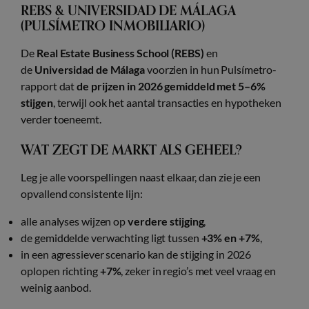
REBS & UNIVERSIDAD DE MÁLAGA
(PULSÍMETRO INMOBILIARIO)
De
Real Estate Business School (REBS)
en
de
Universidad de Málaga
voorzien in hun Pulsímetro-
rapport dat
de prijzen in 2026 gemiddeld met 5–6%
stijgen
, terwijl ook het aantal transacties en hypotheken
verder toeneemt.
WAT ZEGT DE MARKT ALS GEHEEL?
Leg je alle voorspellingen naast elkaar, dan zie je een
opvallend consistente lijn:
alle analyses wijzen op
verdere stijging
,
de gemiddelde verwachting ligt tussen
+3% en +7%
,
in een agressiever scenario kan de stijging in 2026
oplopen richting
+7%
, zeker in regio’s met veel vraag en
weinig aanbod.