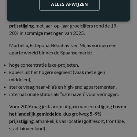
ALLES AFWIJZEN
Uit data van het Ministerie en marktanalyses blijkt
dat
Málaga in de top zit van provincies met de hoogste
prijsstijging
, met jaar-op-jaar groeicijfers rond de 19–
20% in sommige metingen van 2025.
Marbella, Estepona, Benahavís en Mijas vormen een
aparte wereld binnen de Spaanse markt:
hoge concentratie luxe-projecten,
kopers uit het hogere segment (vaak met eigen
middelen),
sterke vraag naar villa’s en high-end appartementen,
internationale status als “safe haven” voor vermogen.
Voor 2026 mag je daarom uitgaan van een stijging
boven
het landelijk gemiddelde
, dus grofweg
5–9%
prijsstijging
, afhankelijk van locatie (golfresort, frontline,
stad, binnenland).