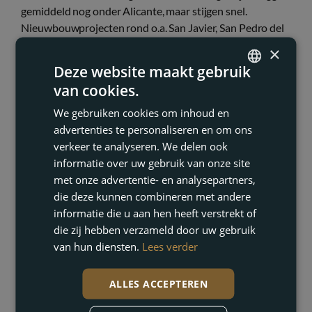
gemiddeld nog onder Alicante, maar stijgen snel.
Nieuwbouwprojecten rond o.a. San Javier, San Pedro del
Pinatar, Los Alcázares en resorts zoals Santa Rosalía Lake
×
& Life Resort zijn enorm in trek.
Deze website maakt gebruik
van cookies.
Volgens Realting trok de regio Murcia in Q1 2025
14%
ENGLISH
van alle transacties door niet-residenten
binnen Spanje
We gebruiken cookies om inhoud en
FRENCH
— een duidelijk teken dat internationale kopers deze
advertenties te personaliseren en om ons
regio ontdekken als “betaalbaar alternatief” voor de
DUTCH
verkeer te analyseren. We delen ook
drukste hotspots.
informatie over uw gebruik van onze site
GERMAN
met onze advertentie- en analysepartners,
Met het oog op sterke internationale vraag, goede prijs-
die deze kunnen combineren met andere
kwaliteitverhouding en een toenemend aanbod van
informatie die u aan hen heeft verstrekt of
moderne nieuwbouw, is een verwachte
stijging van 5–7%
die zij hebben verzameld door uw gebruik
in 2026
een realistisch scenario, in lijn met de meest
van hun diensten.
Lees verder
optimistische landelijke raming.
4.3 COSTA DEL SOL (PROVINCIE MÁLAGA)
ALLES ACCEPTEREN
De Costa del Sol blijft de
luxe-magneet
van Spanje.