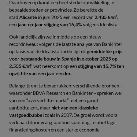
Daarbovenop komt een heel sterke ontwikkeling in
bepaalde steden en provincies. Zo bereikte de
stad
Alicante
in juni 2025 een record van
2.435 €/m²
,
een
jaar-op-jaar stijging van 16,4%
volgens Idealista.
Ook landelijk zijn we inmiddels op een nieuw
recordniveau: volgens de laatste analyse van Bankinter
op basis van de Idealista-index ligt de
gemiddelde prijs
voor bestaande bouw in Spanje in oktober 2025 op
2.555 €/m²
, wat neerkomt op een
stijging van 15,7% ten
opzichte van een jaar eerder
.
Belangrijk om te benadrukken: verschillende bronnen –
waaronder BBVA Research en Bankinter – spreken wel
van een “oververhitte markt” met een groot
aanbodtekort, maar
niet van een klassieke
vastgoedbubbel
zoals in 2007. De groei wordt vooral
verklaard door vraag-aanbod spanning, relatief lage
financieringskosten en een sterke economie.