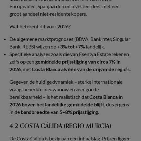
Europeanen, Spanjaarden en investeerders, met een
groot aandeel niet-residente kopers.
Wat betekent dit voor 2026?
De algemene marktprognoses (BBVA, Bankinter, Singular
Bank, REBS) wijzen op
+3% tot +7%
landelijk.
Specifieke analyses zoals die van Esentya Estate rekenen
zelfs op een
gemiddelde prijsstijging van circa 7% in
2026
, met
Costa Blanca als één van de drijvende regio’s
.
Gegeven de huidige dynamiek – sterke internationale
vraag, beperkte nieuwbouw en zeer goede
bereikbaarheid – is het realistisch dat
Costa Blanca in
2026 boven het landelijke gemiddelde blijft
, dus ergens
in de
bandbreedte van 5–8% prijsstijging
.
4.2 COSTA CÁLIDA (REGIO MURCIA)
De Costa Cálida is bezig aan een inhaalslag. Prijzen liggen