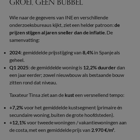
GROEI, GEEN BUBBEL
Wie naar de gegevens van INE en verschillende
onderzoeksbureaus kijkt, ziet een helder patroon:
de
prijzen stijgen al jaren sneller dan de inflatie
. De
samenvatting:
2024
: gemiddelde prijsstijging van
8,4%
in Spanje als
geheel.
Q1 2025
: de gemiddelde woning is
12,2% duurder
dan
een jaar eerder; zowel nieuwbouw als bestaande bouw
zitten rond dat niveau.
Taxateur Tinsa ziet aan de
kust
een versnellend tempo:
+7,2%
voor het gemiddelde kustsegment (primaire én
secundaire woning, buiten de grote hoofdsteden).
+12,1%
voor tweede woningen / vakantiewoningen aan
de costa, met een gemiddelde prijs van
2.970 €/m²
.