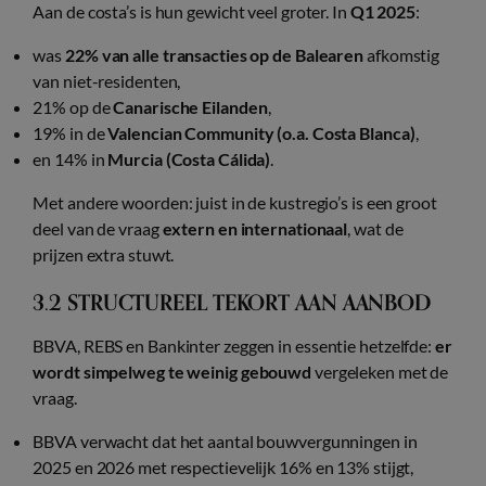
Aan de costa’s is hun gewicht veel groter. In
Q1 2025
:
was
22% van alle transacties op de Balearen
afkomstig
van niet-residenten,
21% op de
Canarische Eilanden
,
19% in de
Valencian Community (o.a. Costa Blanca)
,
en 14% in
Murcia (Costa Cálida)
.
Met andere woorden: juist in de kustregio’s is een groot
deel van de vraag
extern en internationaal
, wat de
prijzen extra stuwt.
3.2 STRUCTUREEL TEKORT AAN AANBOD
BBVA, REBS en Bankinter zeggen in essentie hetzelfde:
er
wordt simpelweg te weinig gebouwd
vergeleken met de
vraag.
BBVA verwacht dat het aantal bouwvergunningen in
2025 en 2026 met respectievelijk 16% en 13% stijgt,