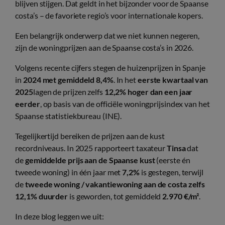
blijven stijgen. Dat geldt in het bijzonder voor de Spaanse
costa’s – de favoriete regio’s voor internationale kopers.
Een belangrijk onderwerp dat we niet kunnen negeren,
zijn de woningprijzen aan de Spaanse costa’s in 2026.
Volgens recente cijfers stegen de huizenprijzen in Spanje
in
2024 met gemiddeld 8,4%
. In het
eerste kwartaal van
2025
lagen de prijzen zelfs
12,2% hoger dan een jaar
eerder
, op basis van de officiële woningprijsindex van het
Spaanse statistiekbureau (INE).
Tegelijkertijd bereiken de prijzen aan de kust
recordniveaus. In 2025 rapporteert taxateur
Tinsa
dat
de
gemiddelde prijs aan de Spaanse kust
(eerste én
tweede woning) in één jaar met
7,2%
is gestegen, terwijl
de
tweede woning / vakantiewoning aan de costa zelfs
12,1% duurder
is geworden, tot gemiddeld
2.970 €/m²
.
In deze blog leggen we uit: