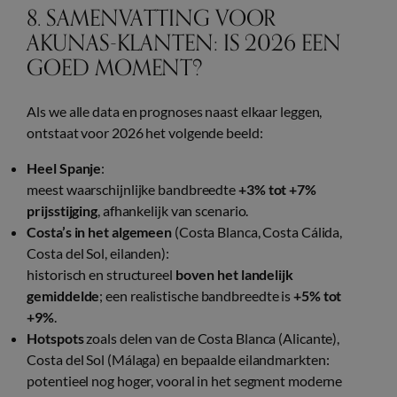
8. SAMENVATTING VOOR
AKUNAS-KLANTEN: IS 2026 EEN
GOED MOMENT?
Als we alle data en prognoses naast elkaar leggen,
ontstaat voor 2026 het volgende beeld:
Heel Spanje
:
meest waarschijnlijke bandbreedte
+3% tot +7%
prijsstijging
, afhankelijk van scenario.
Costa’s in het algemeen
(Costa Blanca, Costa Cálida,
Costa del Sol, eilanden):
historisch en structureel
boven het landelijk
gemiddelde
; een realistische bandbreedte is
+5% tot
+9%
.
Hotspots
zoals delen van de Costa Blanca (Alicante),
Costa del Sol (Málaga) en bepaalde eilandmarkten:
potentieel nog hoger, vooral in het segment moderne