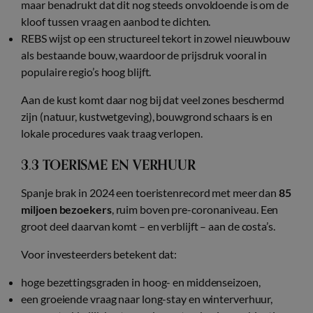
maar benadrukt dat dit nog steeds onvoldoende is om de
kloof tussen vraag en aanbod te dichten.
REBS wijst op een structureel tekort in zowel nieuwbouw
als bestaande bouw, waardoor de prijsdruk vooral in
populaire regio’s hoog blijft.
Aan de kust komt daar nog bij dat veel zones beschermd
zijn (natuur, kustwetgeving), bouwgrond schaars is en
lokale procedures vaak traag verlopen.
3.3 TOERISME EN VERHUUR
Spanje brak in 2024 een toeristenrecord met meer dan
85
miljoen bezoekers
, ruim boven pre-coronaniveau. Een
groot deel daarvan komt – en verblijft – aan de costa’s.
Voor investeerders betekent dat:
hoge bezettingsgraden in hoog- en middenseizoen,
een groeiende vraag naar long-stay en winterverhuur,