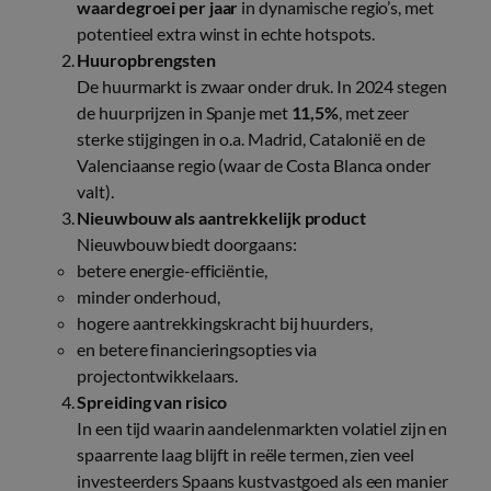
waardegroei per jaar
in dynamische regio’s, met
potentieel extra winst in echte hotspots.
Huuropbrengsten
De huurmarkt is zwaar onder druk. In 2024 stegen
de huurprijzen in Spanje met
11,5%
, met zeer
sterke stijgingen in o.a. Madrid, Catalonië en de
Valenciaanse regio (waar de Costa Blanca onder
valt).
Nieuwbouw als aantrekkelijk product
Nieuwbouw biedt doorgaans:
betere energie-efficiëntie,
minder onderhoud,
hogere aantrekkingskracht bij huurders,
en betere financieringsopties via
projectontwikkelaars.
Spreiding van risico
In een tijd waarin aandelenmarkten volatiel zijn en
spaarrente laag blijft in reële termen, zien veel
investeerders Spaans kustvastgoed als een manier