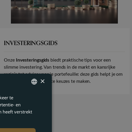
INVESTERINGSGIDS
Onze
Investeringsgids
biedt praktische tips voor een
slimme investering. Van trends in de markt en kansrijke
regio’s tot advies voor je portefeuille: deze gids helpt je om
×
met vertrouwen de juiste keuzes te maken.
keer te
ENGLISH
tentie- en
FRENCH
 heeft verstrekt
DUTCH
GERMAN