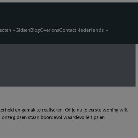
ecten
Gidsen
Blog
Over ons
Contact
Nederlands
rheid en gemak te realiseren. Of je nu je eerste woning wilt
 onze gidsen staan boordevol waardevolle tips en