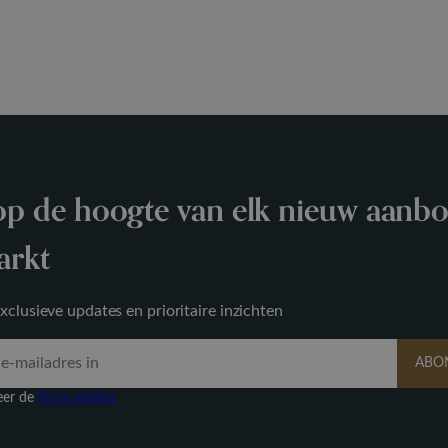
 op de hoogte van elk nieuw aanb
arkt
clusieve updates en prioritaire inzichten
ABO
eer de
Privacybeleid