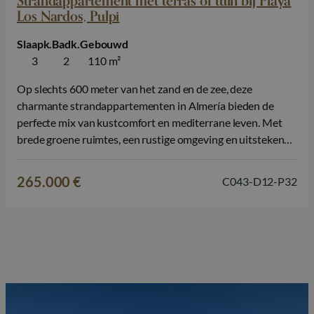
Strandappartement met terras of tuin bij Playa
Los Nardos, Pulpi
Slaapk.
Badk.
Gebouwd
3
2
110 m²
Op slechts 600 meter van het zand en de zee, deze
charmante strandappartementen in Almería bieden de
perfecte mix van kustcomfort en mediterrane leven. Met
brede groene ruimtes, een rustige omgeving en uitstekende
gedeelde faciliteiten, is dit een ideale plek om te genieten
van de zon, te ontspannen in de natuur, en dicht bij het…
265.000 €
C043-D12-P32