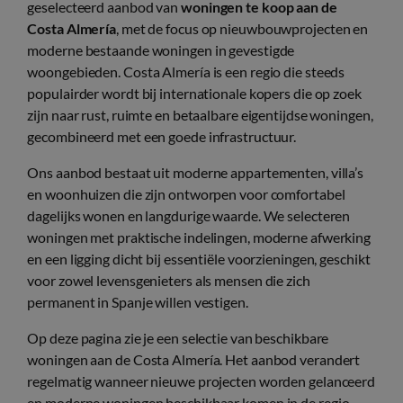
geselecteerd aanbod van
woningen te koop aan de
Costa Almería
, met de focus op nieuwbouwprojecten en
moderne bestaande woningen in gevestigde
woongebieden. Costa Almería is een regio die steeds
populairder wordt bij internationale kopers die op zoek
zijn naar rust, ruimte en betaalbare eigentijdse woningen,
gecombineerd met een goede infrastructuur.
Ons aanbod bestaat uit moderne appartementen, villa’s
en woonhuizen die zijn ontworpen voor comfortabel
dagelijks wonen en langdurige waarde. We selecteren
woningen met praktische indelingen, moderne afwerking
en een ligging dicht bij essentiële voorzieningen, geschikt
voor zowel levensgenieters als mensen die zich
permanent in Spanje willen vestigen.
Op deze pagina zie je een selectie van beschikbare
woningen aan de Costa Almería. Het aanbod verandert
regelmatig wanneer nieuwe projecten worden gelanceerd
en moderne woningen beschikbaar komen in de regio.