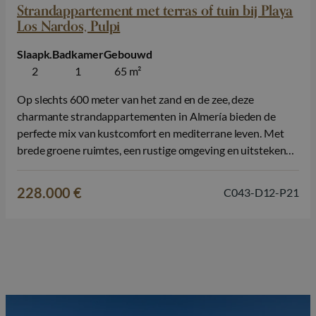
Strandappartement met terras of tuin bij Playa
Los Nardos, Pulpi
Slaapk.
Badkamer
Gebouwd
2
1
65 m²
Op slechts 600 meter van het zand en de zee, deze
charmante strandappartementen in Almería bieden de
perfecte mix van kustcomfort en mediterrane leven. Met
brede groene ruimtes, een rustige omgeving en uitstekende
gedeelde faciliteiten, is dit een ideale plek om te genieten
van de zon, te ontspannen in de natuur, en dicht bij het…
228.000 €
C043-D12-P21