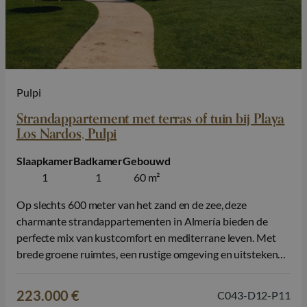
Pulpi
Strandappartement met terras of tuin bij Playa
Los Nardos, Pulpi
Slaapkamer
Badkamer
Gebouwd
1
1
60 m²
Op slechts 600 meter van het zand en de zee, deze
charmante strandappartementen in Almería bieden de
perfecte mix van kustcomfort en mediterrane leven. Met
brede groene ruimtes, een rustige omgeving en uitstekende
gedeelde faciliteiten, is dit een ideale plek om te genieten
van de zon, te ontspannen in de natuur, en dicht bij het…
223.000 €
C043-D12-P11