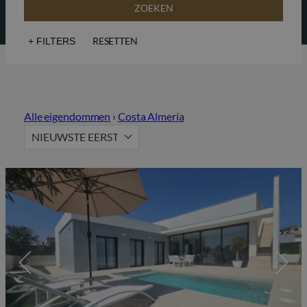
ZOEKEN
RESETTEN
+
FILTERS
Uitzicht op zee
Golf
Lift
Solarium
Alle eigendommen
›
Costa Almería
Populair vastgoed
Beveiligde woonwijk
NIEUWSTE EERST