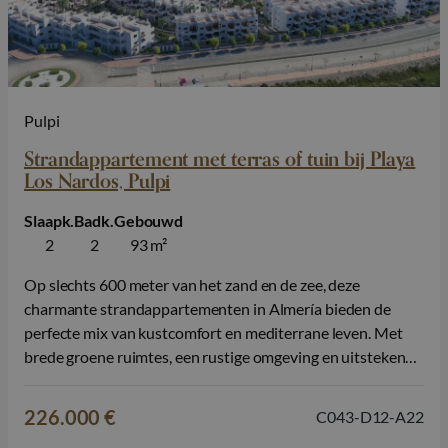
Pulpi
Strandappartement met terras of tuin bij Playa
Los Nardos, Pulpi
Slaapk.
Badk.
Gebouwd
2
2
93 m²
Op slechts 600 meter van het zand en de zee, deze
charmante strandappartementen in Almería bieden de
perfecte mix van kustcomfort en mediterrane leven. Met
brede groene ruimtes, een rustige omgeving en uitstekende
gedeelde faciliteiten, is dit een ideale plek om te genieten
van de zon, te ontspannen in de natuur, en dicht bij het…
226.000 €
C043-D12-A22