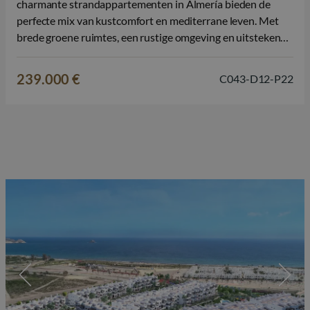
charmante strandappartementen in Almería bieden de
perfecte mix van kustcomfort en mediterrane leven. Met
brede groene ruimtes, een rustige omgeving en uitstekende
gedeelde faciliteiten, is dit een ideale plek om te genieten
van de zon, te ontspannen in de natuur, en dicht bij het…
239.000 €
C043-D12-P22