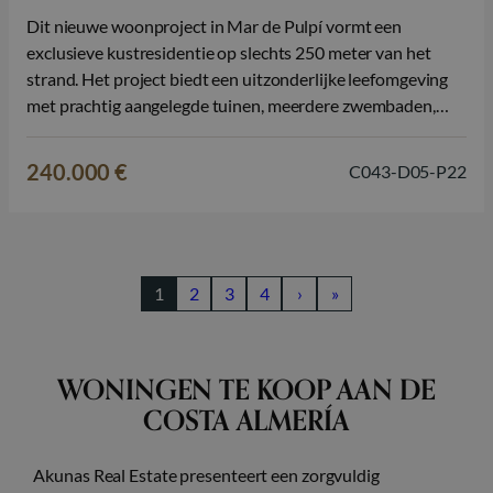
Dit nieuwe woonproject in Mar de Pulpí vormt een
exclusieve kustresidentie op slechts 250 meter van het
strand. Het project biedt een uitzonderlijke leefomgeving
met prachtig aangelegde tuinen, meerdere zwembaden,
jacuzzi’s, speelzones en groene ruimtes die samen het
gevoel geven van een luxe resort. Hier woont u in een
240.000 €
C043-D05-P22
rustige, natuurrijke omgeving, terwijl alle voorzieningen…
1
2
3
4
›
»
WONINGEN TE KOOP AAN DE
COSTA ALMERÍA
Akunas Real Estate presenteert een zorgvuldig