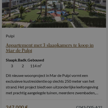
Pulpi
Appartement met 3 slaapkamers te koop in
Mar de Pulpi
Slaapk.
Badk.
Gebouwd
3
2
114 m²
Dit nieuwe woonproject in Mar de Pulpí vormt een
exclusieve kustresidentie op slechts 250 meter van het
strand. Het project biedt een uitzonderlijke leefomgeving
met prachtig aangelegde tuinen, meerdere zwembaden,
jacuzzi’s, speelzones en groene ruimtes die samen het
gevoel geven van een luxe resort. Hier woont u in een
247.000 €
C043-D05-A32