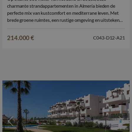
charmante strandappartementen in Almería bieden de
perfecte mix van kustcomfort en mediterrane leven. Met
brede groene ruimtes, een rustige omgeving en uitstekende
gedeelde faciliteiten, is dit een ideale plek om te genieten
van de zon, te ontspannen in de natuur, en dicht bij het…
214.000 €
C043-D12-A21