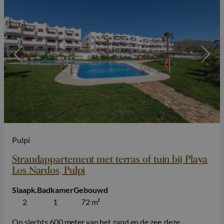
Pulpi
Strandappartement met terras of tuin bij Playa
Los Nardos, Pulpi
Slaapk.
Badkamer
Gebouwd
2
1
72 m²
Op slechts 600 meter van het zand en de zee, deze