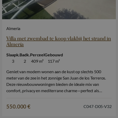
Almeria
Villa met zwembad te koop vlakbij het strand in
Almería
Slaapk.
Badk.
Perceel
Gebouwd
3
2
409 m²
117 m²
Geniet van modern wonen aan de kust op slechts 500
meter van de zee in het zonnige San Juan de los Terreros.
Deze nieuwbouwwoningen bieden de ideale mix van
comfort, privacy en mediterrane charme—perfect als
gezinswoning, vakantieverblijf of slimme investering. Elke
villa beschikt over 3 slaapkamers en 2 badkamers, alles
550.000 €
C047-D05-V32
gelijkvloers voor optimaal wooncomfort. De…