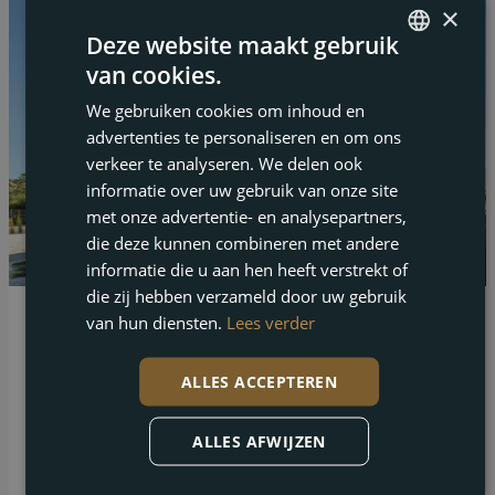
×
Deze website maakt gebruik
van cookies.
ENGLISH
We gebruiken cookies om inhoud en
FRENCH
advertenties te personaliseren en om ons
DUTCH
verkeer te analyseren. We delen ook
informatie over uw gebruik van onze site
GERMAN
met onze advertentie- en analysepartners,
die deze kunnen combineren met andere
informatie die u aan hen heeft verstrekt of
die zij hebben verzameld door uw gebruik
van hun diensten.
Lees verder
Pulpi
Moderne halfvrijstaande villa te koop vlakbij
ALLES ACCEPTEREN
het strand in Mar de Pulpí
Slaapk.
Badk.
Gebouwd
ALLES AFWIJZEN
2
2
268 m²