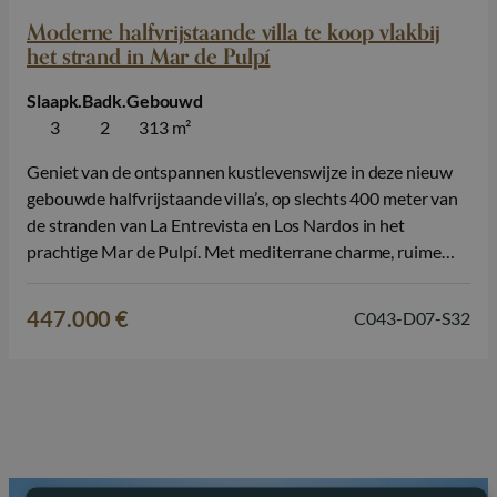
Moderne halfvrijstaande villa te koop vlakbij
het strand in Mar de Pulpí
Slaapk.
Badk.
Gebouwd
3
2
313 m²
Geniet van de ontspannen kustlevenswijze in deze nieuw
gebouwde halfvrijstaande villa’s, op slechts 400 meter van
de stranden van La Entrevista en Los Nardos in het
prachtige Mar de Pulpí. Met mediterrane charme, ruime
lay-outs, en de optie voor een privé zwembad, deze huizen
bieden een perfecte mix van comfort, privacy en zeeleven.
447.000 €
C043-D07-S32
Elke villa…