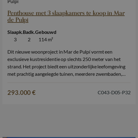
Pulpi
Penthouse met 3 slaapkamers te koop in Mar
de Pulpi
Slaapk.
Badk.
Gebouwd
3
2
114 m²
Dit nieuwe woonproject in Mar de Pulpí vormt een
exclusieve kustresidentie op slechts 250 meter van het
strand. Het project biedt een uitzonderlijke leefomgeving
met prachtig aangelegde tuinen, meerdere zwembaden,
jacuzzi’s, speelzones en groene ruimtes die samen het
gevoel geven van een luxe resort. Hier woont u in een
293.000 €
C043-D05-P32
rustige, natuurrijke omgeving, terwijl alle voorzieningen…