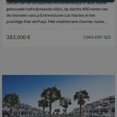
Geniet van de ontspannen kustlevenswijze in deze nieuw
gebouwde halfvrijstaande villa’s, op slechts 400 meter van
de stranden van La Entrevista en Los Nardos in het
prachtige Mar de Pulpí. Met mediterrane charme, ruime
lay-outs, en de optie voor een privé zwembad, deze huizen
bieden een perfecte mix van comfort, privacy en zeeleven.
383.000 €
C043-D07-S22
Elke villa…