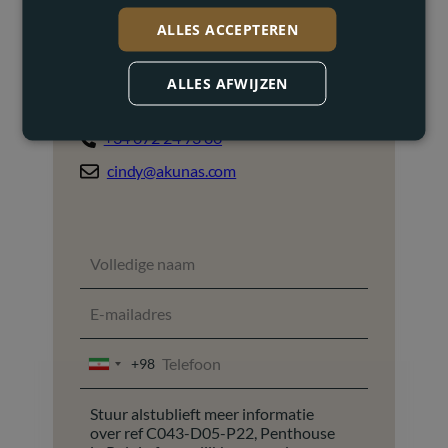
ALLES ACCEPTEREN
Cindy Mannaerts
ALLES AFWIJZEN
Vastgoedmakelaar
+34 672 24 73 86
cindy@akunas.com
+98
IRAN
+98