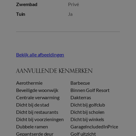
Zwembad
Privé
Tuin
Ja
Bekijk alle afbeeldingen
AANVULLENDE KENMERKEN
Aerothermie
Barbecue
Beveiligde woonwijk
Binnen Golf Resort
Centrale verwarming
Dakterras
Dicht bij de stad
Dicht bij golfclub
Dicht bij restaurants
Dicht bij scholen
Dicht bij voorzieningen
Dicht bij winkels
Dubbele ramen
GarageIncludedInPrice
Gepantserde deur
Golf uitzicht