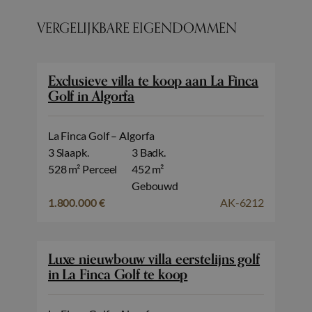
VERGELIJKBARE EIGENDOMMEN
Exclusieve villa te koop aan La Finca
Golf in Algorfa
La Finca Golf – Algorfa
3 Slaapk.
3 Badk.
528 m² Perceel
452 m²
Gebouwd
1.800.000 €
AK-6212
Luxe nieuwbouw villa eerstelijns golf
in La Finca Golf te koop