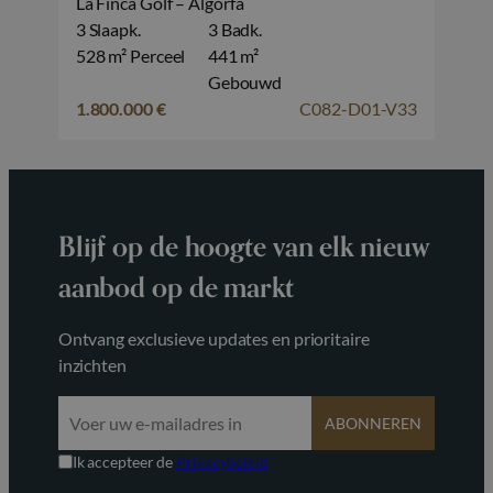
La Finca Golf – Algorfa
3 Slaapk.
3 Badk.
528 m² Perceel
441 m²
Gebouwd
1.800.000 €
C082-D01-V33
Blijf op de hoogte van elk nieuw
aanbod op de markt
Ontvang exclusieve updates en prioritaire
inzichten
ABONNEREN
Ik accepteer de
Privacybeleid