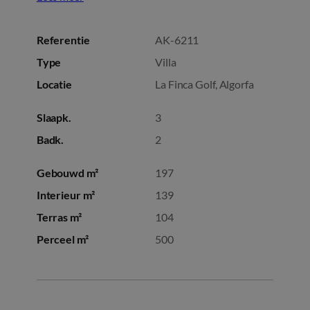
Referentie
AK-6211
Type
Villa
Locatie
La Finca Golf, Algorfa
Slaapk.
3
Badk.
2
Gebouwd m²
197
Interieur m²
139
Terras m²
104
Perceel m²
500