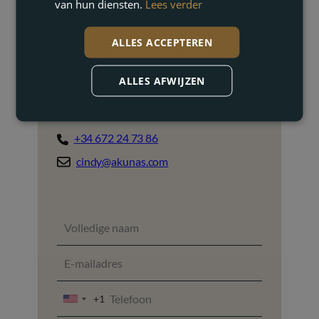
van hun diensten.
Lees verder
ALLES ACCEPTEREN
ALLES AFWIJZEN
Cindy Mannaerts
Vastgoedmakelaar
+34 672 24 73 86
cindy@akunas.com
+1
UNITED
STATES