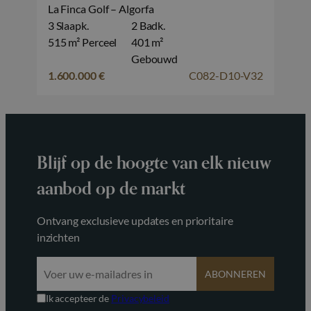
La Finca Golf – Algorfa
3 Slaapk.
2 Badk.
515 m² Perceel
401 m²
Gebouwd
1.600.000 €
C082-D10-V32
Blijf op de hoogte van elk nieuw
aanbod op de markt
Ontvang exclusieve updates en prioritaire
inzichten
ABONNEREN
Ik accepteer de
Privacybeleid