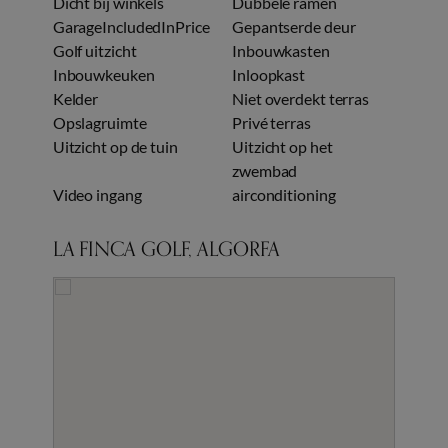
Dicht bij winkels
Dubbele ramen
GarageIncludedInPrice
Gepantserde deur
Golf uitzicht
Inbouwkasten
Inbouwkeuken
Inloopkast
Kelder
Niet overdekt terras
Opslagruimte
Privé terras
Uitzicht op de tuin
Uitzicht op het
zwembad
Video ingang
airconditioning
LA FINCA GOLF, ALGORFA