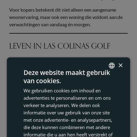
Voor kopers betekent dit niet alleen een aangename
woonervaring, maar ook een woning die voldoet aan de
verwachtingen van vandaag én morgen.
LEVEN IN LAS COLINAS GOLF
Las Colinas Golf is meer dan een woonlocatie. Het is een
×
zorgvuldig ontworpen leefomgeving waar natuur, sport
Deze website maakt gebruik
en comfort samenkomen. Het resort beschikt over een
van cookies.
ENGLISH
internationaal erkende 18-holes golfbaan, diverse
sportfaciliteiten en gastronomische voorzieningen.
We gebruiken cookies om inhoud en
FRENCH
advertenties te personaliseren en om ons
Wat bewoners waarderen aan het leven in Las Colinas
DUTCH
verkeer te analyseren. We delen ook
Golf:
informatie over uw gebruik van onze site
GERMAN
met onze advertentie- en analysepartners,
Rust en privacy
die deze kunnen combineren met andere
Beperkt verkeer en lage bebouwingsdichtheid
informatie die u aan hen heeft verstrekt of
Hoog veiligheidsniveau