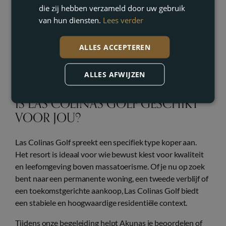
die zij hebben verzameld door uw gebruik
Nabijheid van stranden en voorzieningen
van hun diensten.
Lees verder
Goede verbindingen met luchthavens en steden
Deze combinatie maakt Las Colinas Golf aantrekkelijk
ALLES ACCEPTEREN
voor zowel permanente bewoners als mensen die er
regelmatig verblijven.
ALLES AFWIJZEN
IS LAS COLINAS GOLF GESCHIKT
VOOR JOU?
Las Colinas Golf spreekt een specifiek type koper aan.
Het resort is ideaal voor wie bewust kiest voor kwaliteit
en leefomgeving boven massatoerisme. Of je nu op zoek
bent naar een permanente woning, een tweede verblijf of
een toekomstgerichte aankoop, Las Colinas Golf biedt
een stabiele en hoogwaardige residentiële context.
Tijdens onze begeleiding helpt Akunas je beoordelen of