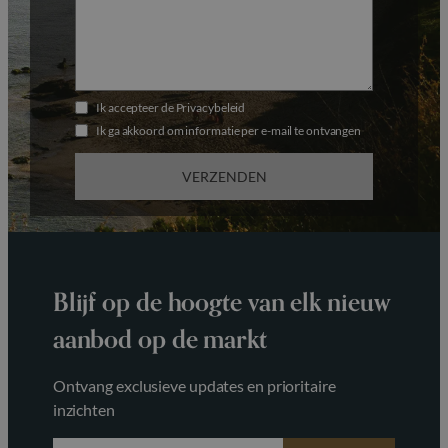
t
e
d
S
t
Ik accepteer de
Privacybeleid
a
Ik ga akkoord om informatie per e-mail te ontvangen
t
e
VERZENDEN
s
+
1
Blijf op de hoogte van elk nieuw
aanbod op de markt
Ontvang exclusieve updates en prioritaire
inzichten