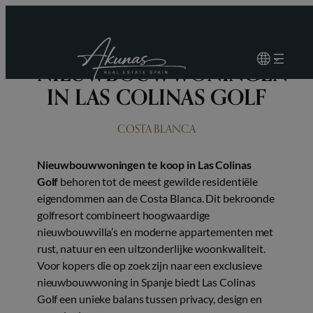
Ga
naar
de
NIEUWBOUWWONINGEN
inhoud
IN LAS COLINAS GOLF
COSTA BLANCA
Nieuwbouwwoningen te koop in Las Colinas
Golf
behoren tot de meest gewilde residentiële
eigendommen aan de Costa Blanca. Dit bekroonde
golfresort combineert hoogwaardige
nieuwbouwvilla’s en moderne appartementen met
rust, natuur en een uitzonderlijke woonkwaliteit.
Voor kopers die op zoek zijn naar een exclusieve
nieuwbouwwoning in Spanje biedt Las Colinas
Golf een unieke balans tussen privacy, design en