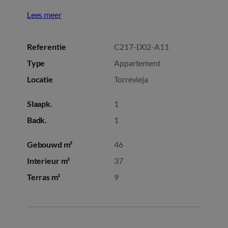
Lees meer
Referentie
C217-D02-A11
Type
Appartement
Locatie
Torrevieja
Slaapk.
1
Badk.
1
Gebouwd m²
46
Interieur m²
37
Terras m²
9