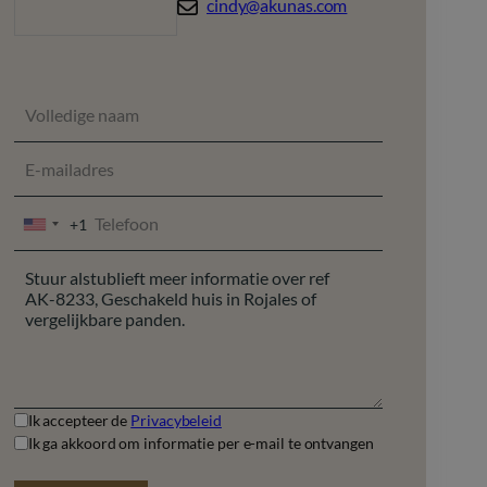
cindy@akunas.com
+1
UNITED
STATES
+1
Ik accepteer de
Privacybeleid
Ik ga akkoord om informatie per e-mail te ontvangen