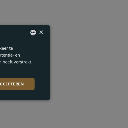
×
keer te
ENGLISH
tentie- en
FRENCH
 heeft verstrekt
DUTCH
GERMAN
ACCEPTEREN