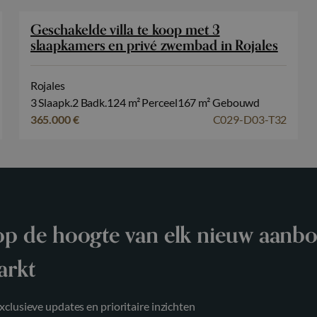
Geschakelde villa te koop met 3
slaapkamers en privé zwembad in Rojales
Rojales
3 Slaapk.
2 Badk.
124 m² Perceel
167 m² Gebouwd
365.000 €
C029-D03-T32
 op de hoogte van elk nieuw aanb
arkt
clusieve updates en prioritaire inzichten