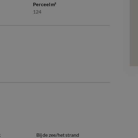
Perceel m²
124
k
Bij de zee/het strand