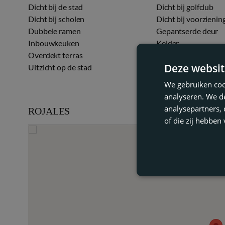
Dicht bij de stad
Dicht bij golfclub
Dicht bij scholen
Dicht bij voorzienin
Dubbele ramen
Gepantserde deur
Inbouwkeuken
Kelder
Overdekt terras
Privé terras
Deze websit
Uitzicht op de stad
Uitzicht op het zw
We gebruiken coo
analyseren. We de
analysepartners,
ROJALES
of die zij hebbe