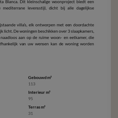
sta Blanca. Dit kleinschalige woonproject biedt een
editerrane levensstijl, dicht bij alle dagelijkse
ijstaande villa’s, elk ontworpen met een doordachte
jk licht. De woningen beschikken over 3 slaapkamers,
t naadloos aan op de ruime woon- en eetkamer, die
. Afhankelijk van uw wensen kan de woning worden
Gebouwd m²
113
Interieur m²
95
Terras m²
31