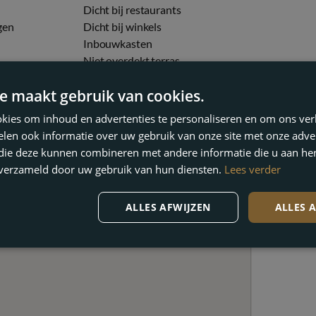
Dicht bij restaurants
gen
Dicht bij winkels
Inbouwkasten
Niet overdekt terras
Straatbeeld
e maakt gebruik van cookies.
embad
airconditioning
kies om inhoud en advertenties te personaliseren en om ons ver
len ook informatie over uw gebruik van onze site met onze adver
 die deze kunnen combineren met andere informatie die u aan hen
n verzameld door uw gebruik van hun diensten.
Lees verder
ALLES AFWIJZEN
ALLES 