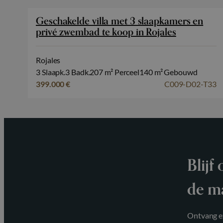
Geschakelde villa met 3 slaapkamers en
privé zwembad te koop in Rojales
Rojales
3 Slaapk.
3 Badk.
207 m² Perceel
140 m² Gebouwd
399.000 €
C009-D02-T33
Blijf
de m
Ontvang ex