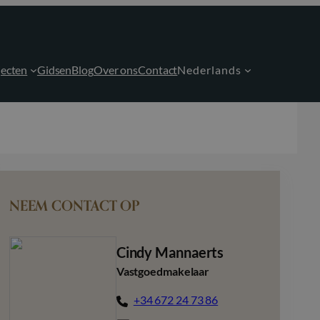
ecten
Gidsen
Blog
Over ons
Contact
Nederlands
NEEM CONTACT OP
Cindy Mannaerts
Vastgoedmakelaar
+34 672 24 73 86