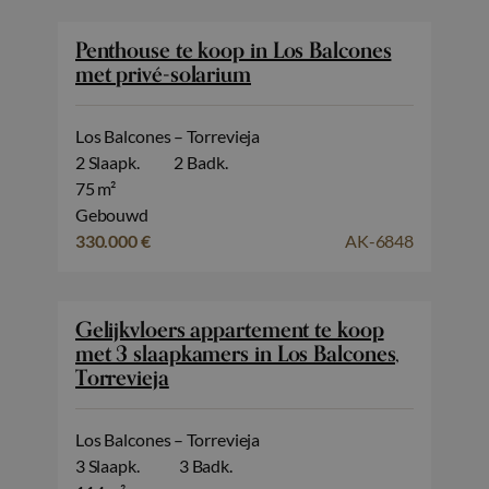
Penthouse te koop in Los Balcones
met privé-solarium
Los Balcones – Torrevieja
2 Slaapk.
2 Badk.
75 m²
Gebouwd
330.000 €
AK-6848
Gelijkvloers appartement te koop
met 3 slaapkamers in Los Balcones,
Torrevieja
Los Balcones – Torrevieja
3 Slaapk.
3 Badk.