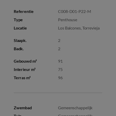
Referentie
C008-D01-P22-M
Type
Penthouse
Locatie
Los Balcones, Torrevieja
Slaapk.
2
Badk.
2
Gebouwd m²
91
Interieur m²
75
Terras m²
96
Zwembad
Gemeenschappelijk
Tuin
Gemeenschappelijk