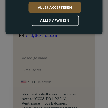
ALLES ACCEPTEREN
Cindy Mannaerts
Vastgoedmakelaar
ALLES AFWIJZEN
+34 672 24 73 86
cindy@akunas.com
+1
UNITED
STATES
+1