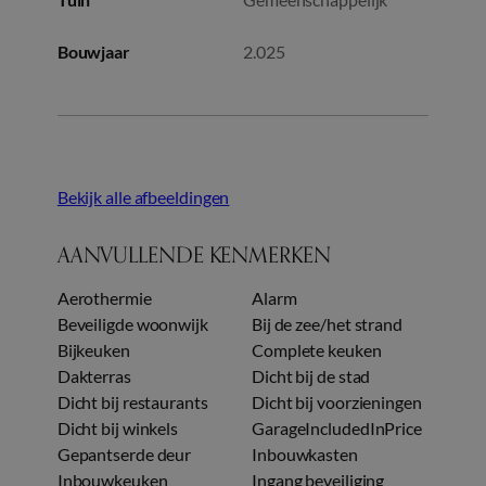
Bouwjaar
2.025
Bekijk alle afbeeldingen
AANVULLENDE KENMERKEN
Aerothermie
Alarm
Beveiligde woonwijk
Bij de zee/het strand
Bijkeuken
Complete keuken
Dakterras
Dicht bij de stad
Dicht bij restaurants
Dicht bij voorzieningen
Dicht bij winkels
GarageIncludedInPrice
Gepantserde deur
Inbouwkasten
Inbouwkeuken
Ingang beveiliging