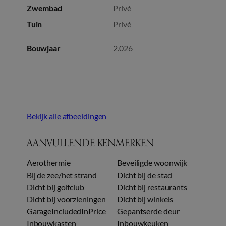
Zwembad
Privé
Tuin
Privé
Bouwjaar
2.026
Bekijk alle afbeeldingen
AANVULLENDE KENMERKEN
Aerothermie
Beveiligde woonwijk
Bij de zee/het strand
Dicht bij de stad
Dicht bij golfclub
Dicht bij restaurants
Dicht bij voorzieningen
Dicht bij winkels
GarageIncludedInPrice
Gepantserde deur
Inbouwkasten
Inbouwkeuken