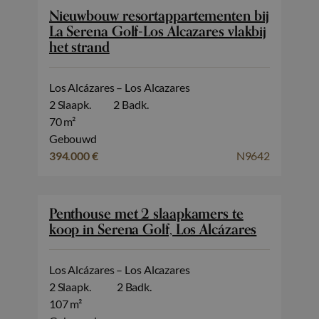
Nieuwbouw resortappartementen bij
La Serena Golf-Los Alcazares vlakbij
het strand
Los Alcázares – Los Alcazares
2 Slaapk.
2 Badk.
70 m²
Gebouwd
394.000 €
N9642
Penthouse met 2 slaapkamers te
koop in Serena Golf, Los Alcázares
Los Alcázares – Los Alcazares
2 Slaapk.
2 Badk.
107 m²