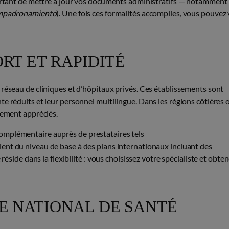
portant de mettre à jour vos documents administratifs — notamment 
mpadronamiento
). Une fois ces formalités accomplies, vous pouvez
ORT ET RAPIDITÉ
 réseau de cliniques et d’hôpitaux privés. Ces établissements sont
e réduits et leur personnel multilingue. Dans les régions côtières 
rement appréciés.
omplémentaire auprès de prestataires tels
rient du niveau de base à des plans internationaux incluant des
réside dans la flexibilité : vous choisissez votre spécialiste et obte
ME NATIONAL DE SANTÉ