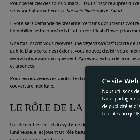
Pour bénéficier des soins publics, il faut s’inscrire auprès du ce
vous souhaitez adhérer au
Servicio Nacional de Salud
.
Il vous sera demandé de présenter certains documents : votre 
immobilier, votre numéro NIE et un certificat d’inscription mun
Une fois inscrit, vous recevrez une
tarjeta sanitaria
(carte de s
public. Dans certaines régions, vous pouvez choisir votre méde
sera attribué automatiquement. Après activation de la carte, vo
et urgences.
Pour les nouveaux résidents, il est recommandé d’effectuer cett
Ce site Web 
couverture médicale.
Nous utilisons des
Nous partageons é
LE RÔLE DE LA PHARMACIE
de publicité et d
fournies ou qu"ils
Un élément essentiel du
système de santé en Espagne
est la
lumineuse, elles jouent un rôle beaucoup plus actif qu’ailleurs
petits maux du quotidien.