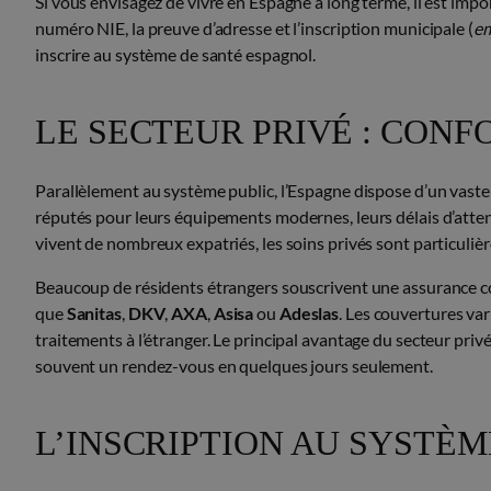
Si vous envisagez de vivre en Espagne à long terme, il est im
numéro NIE, la preuve d’adresse et l’inscription municipale (
e
inscrire au système de santé espagnol.
LE SECTEUR PRIVÉ : CONF
Parallèlement au système public, l’Espagne dispose d’un vaste
réputés pour leurs équipements modernes, leurs délais d’attent
vivent de nombreux expatriés, les soins privés sont particuliè
Beaucoup de résidents étrangers souscrivent une assurance c
que
Sanitas
,
DKV
,
AXA
,
Asisa
ou
Adeslas
. Les couvertures va
traitements à l’étranger. Le principal avantage du secteur privé 
souvent un rendez-vous en quelques jours seulement.
L’INSCRIPTION AU SYSTÈ