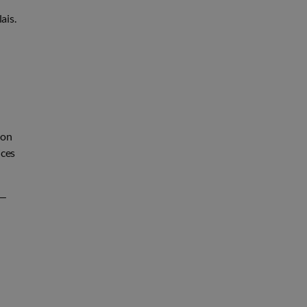
ais.
ion
ices
 —