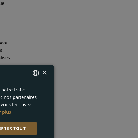
que
éseau
us
lisés
×
notre trafic.
ENGLISH
ec nos partenaires
FRENCH
 vous leur avez
DUTCH
r plus
GERMAN
EPTER TOUT
 les