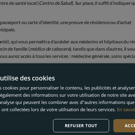
ntre de santé local (
Centro de Salud
). Sur place, il suffit d’indiquer 
passeport ou carte d’identité, une preuve de résidence ou d’achat
icipale.
anté), qui vous permettra d’accéder aux médecins et hôpitaux du r
cin de famille (
médico de cabecera
), tandis que dans d’autres, il vo
us aurez accès à tous les services : médecine générale, soins spécia
e inscription dès l’arrivée afin de bénéficier rapidement de la
utilise des cookies
 cookies pour personnaliser le contenu, les publicités et analyser 
galement des informations sur votre utilisation de notre site av
 (
FARMACIA
) EN ESPAGNE
"analyse qui peuvent les combiner avec d"autres informations que
 ont collectées lors de votre utilisation de leurs services.
En savoi
pharmacie
, ou
farmacia
. Faciles à reconnaître grâce à la croix verte
REFUSER TOUT
ACC
 en Europe : le pharmacien est souvent le premier interlocuteur pour