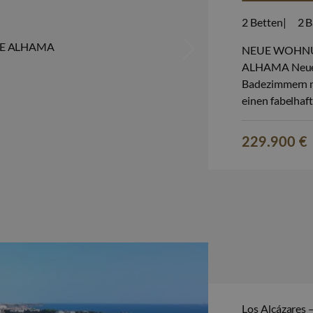
2
Betten
2
B
NEUE WOHNU
ALHAMA Neue A
Badezimmern 
einen fabelhaf
wurde. CONDAD
vielen Einrich
229.900 €
Sportzentrum, 
Los Alcázares 