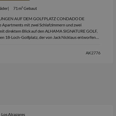
äder
71 m²
Gebaut
NGEN AUF DEM GOLFPLATZ CONDADO DE
partments mit zwei Schlafzimmern und zwei
mit direktem Blick auf den ALHAMA SIGNATURE GOLF,
ten 18-Loch-Golfplatz, der von Jack Nicklaus entworfen
O DE ALHAMA ist ein fantastisches Golfresort mit
tungen und Dienstleistungen. Ein Einkaufszentrum, ein
AK2776
eine Reihe von Bars und Restaurants,…
– Los Alcazares