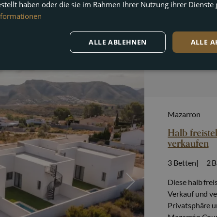
estellt haben oder die sie im Rahmen Ihrer Nutzung ihrer Dienst
nformationen
ALLE ABLEHNEN
ALLE A
Mazarron
Halb freist
verkaufen
3
Betten
2
B
Diese halb fre
Verkauf und ve
Privatsphäre u
Mazarrón Count