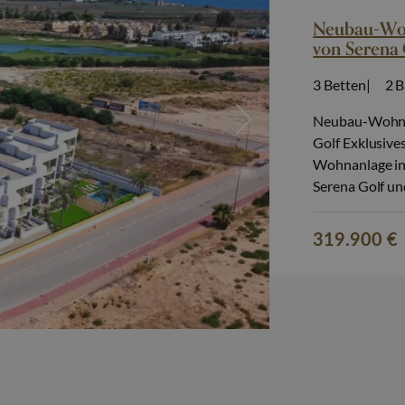
Neubau-Wohn
von Serena 
3
Betten
2
B
Neubau-Wohnko
Golf Exklusive
Wohnanlage in 
Serena Golf un
Eingebettet im
Architektur, 
319.900 €