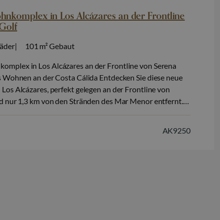
komplex in Los Alcázares an der Frontline
Golf
äder
101 m²
Gebaut
mplex in Los Alcázares an der Frontline von Serena
s Wohnen an der Costa Cálida Entdecken Sie diese neue
Los Alcázares, perfekt gelegen an der Frontline von
d nur 1,3 km von den Stränden des Mar Menor entfernt.
 Herzen der Costa Cálida, vereint dieses Projekt moderne
Komfort…
AK9250