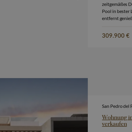
zeitgemäßes De
Pool in bester
entfernt genieß
entspannten me
als auch als Z
309.900 €
San Pedro del 
Wohnung in 
verkaufen