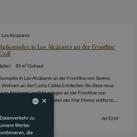
– Los Alcazares
komplex in Los Alcázares an der Frontline
Golf
äder
85 m²
Gebaut
mplex in Los Alcázares an der Frontline von Serena
s Wohnen an der Costa Cálida Entdecken Sie diese neue
Los Alcázares, perfekt gelegen an der Frontline von
×
d nur 1,3 km von den Stränden des Mar Menor entfernt.
 Herzen der Costa Cálida, vereint dieses Projekt moderne
Komfort…
 Datenverkehr zu
ENGLISH
AK9249
 unsere Werbe-
FRENCH
ombinieren, die