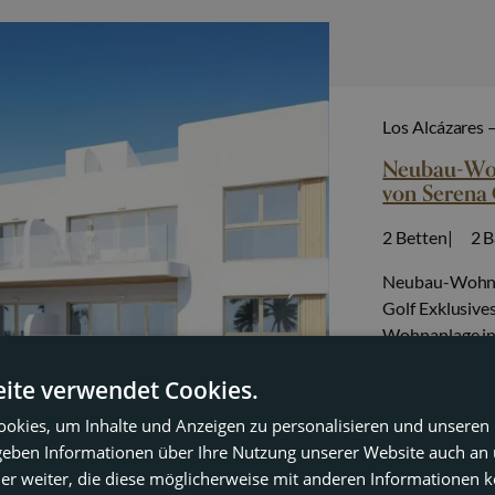
Los Alcázares 
Neubau-Wohn
von Serena 
2
Betten
2
B
Neubau-Wohnko
Golf Exklusive
Wohnanlage in 
Serena Golf un
ite verwendet Cookies.
Eingebettet im
Architektur, 
okies, um Inhalte und Anzeigen zu personalisieren und unseren
279.900 €
 geben Informationen über Ihre Nutzung unserer Website auch an
er weiter, die diese möglicherweise mit anderen Informationen k