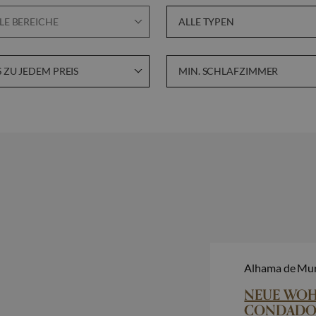
LE BEREICHE
ALLE TYPEN
S ZU JEDEM PREIS
MIN. SCHLAFZIMMER
Golf
Au
Top-Immobilie
Ge
Alhama de Mur
NEUE WOH
CONDADO