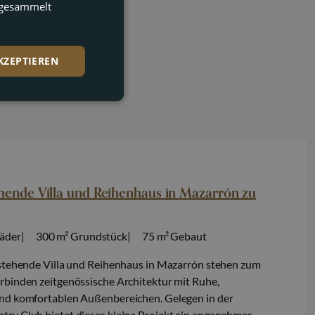
DUTCH
e gesammelt
GERMAN
KZEPTIEREN
ehende Villa und Reihenhaus in Mazarrón zu
äder
300 m²
Grundstück
75 m²
Gebaut
istehende Villa und Reihenhaus in Mazarrón stehen zum
rbinden zeitgenössische Architektur mit Ruhe,
nd komfortablen Außenbereichen. Gelegen in der
ry Club bietet dieses kleine Projekt ein angenehmes