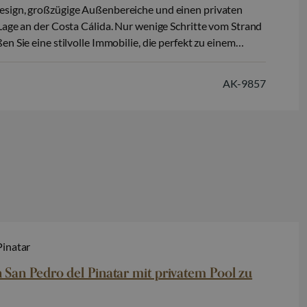
sign, großzügige Außenbereiche und einen privaten
 Lage an der Costa Cálida. Nur wenige Schritte vom Strand
en Sie eine stilvolle Immobilie, die perfekt zu einem
diterranen Lebensstil passt – sowohl als Hauptwohnsitz
weitwohnsitz in Spanien. Die Immobilie…
AK-9857
Pinatar
San Pedro del Pinatar mit privatem Pool zu