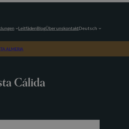
klungen
Leitfäden
Blog
Über uns
kontakt
Deutsch
TA ALMERIA
ta Cálida