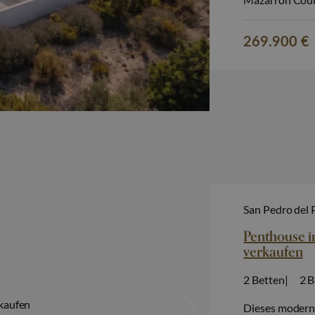
Wohnumfeld, in
zusammenkomme
269.900 €
und Reihenhäus
San Pedro del 
Penthouse i
verkaufen
2
Betten
2
B
Dieses moderne