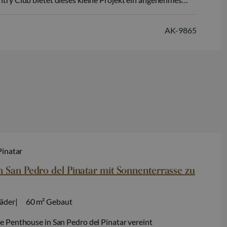
 dem Natur und mediterraner Lebensstil perfekt
n. Das Projekt besteht aus halb freistehenden Villen
AK-9865
ern, die alle ebenerdig mit…
Pinatar
n San Pedro del Pinatar mit Sonnenterrasse zu
äder
60 m²
Gebaut
 Penthouse in San Pedro del Pinatar vereint