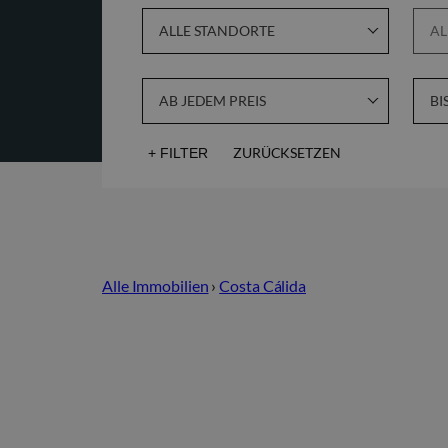
ALLE STANDORTE
AL
AB JEDEM PREIS
BI
ZURÜCKSETZEN
+
FILTER
Meerblick
Solarium
Alle Immobilien
›
Costa Cálida