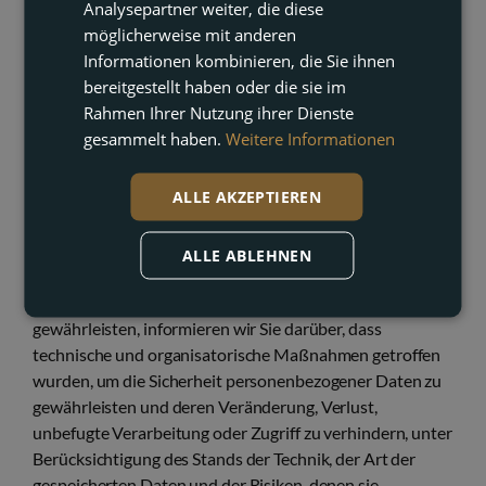
3.2. DATENKATEGORIEN
Analysepartner weiter, die diese
möglicherweise mit anderen
Die erhobenen Daten beziehen sich auf
Informationen kombinieren, die Sie ihnen
Identifikationsdaten wie: Vor- und Nachname,
bereitgestellt haben oder die sie im
Telefonnummer, Postanschrift, Firma, E-Mail-Adresse
Rahmen Ihrer Nutzung ihrer Dienste
und die IP-Adresse, von der aus auf das
gesammelt haben.
Weitere Informationen
Datenerhebungsformular zugegriffen wird.
ALLE AKZEPTIEREN
4. SICHERHEITSMASSNAHMEN
ALLE ABLEHNEN
Im Einklang mit unserer Verpflichtung, die Sicherheit und
Vertraulichkeit Ihrer personenbezogenen Daten zu
gewährleisten, informieren wir Sie darüber, dass
technische und organisatorische Maßnahmen getroffen
wurden, um die Sicherheit personenbezogener Daten zu
gewährleisten und deren Veränderung, Verlust,
unbefugte Verarbeitung oder Zugriff zu verhindern, unter
Berücksichtigung des Stands der Technik, der Art der
gespeicherten Daten und der Risiken, denen sie