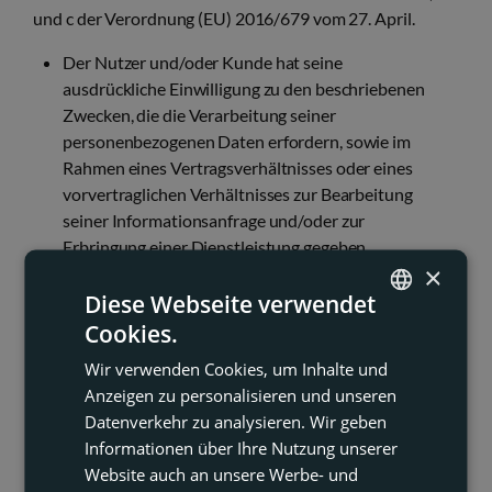
und c der Verordnung (EU) 2016/679 vom 27. April.
Der Nutzer und/oder Kunde hat seine
ausdrückliche Einwilligung zu den beschriebenen
Zwecken, die die Verarbeitung seiner
personenbezogenen Daten erfordern, sowie im
Rahmen eines Vertragsverhältnisses oder eines
vorvertraglichen Verhältnisses zur Bearbeitung
seiner Informationsanfrage und/oder zur
Erbringung einer Dienstleistung gegeben.
×
Der Nutzer und/oder Kunde hat seine
Diese Webseite verwendet
ausdrückliche Einwilligung durch eine positive
und bestätigende Handlung (Ausfüllen des
Cookies.
ENGLISH
entsprechenden Formulars und Anklicken des
Wir verwenden Cookies, um Inhalte und
FRENCH
Kästchens zur Annahme dieser Richtlinie) bei der
Anzeigen zu personalisieren und unseren
Bereitstellung seiner personenbezogenen Daten
DUTCH
Datenverkehr zu analysieren. Wir geben
gegeben.
Informationen über Ihre Nutzung unserer
GERMAN
Website auch an unsere Werbe- und