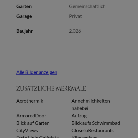
Garten
Gemeinschaftlich
Garage
Privat
Baujahr
2.026
Alle Bilder anzeigen
ZUSÄTZLICHE MERKMALE
Aerothermik
Annehmlichkeiten
nahebei
ArmoredDoor
Aufzug
Blick auf Garten
Blick aufs Schwimmbad
CityViews
CloseToRestaurants
Erste Linie Golfplatz
Klimaanlage