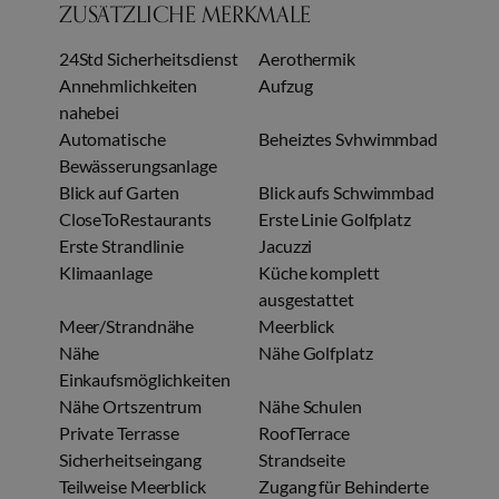
ZUSÄTZLICHE MERKMALE
24Std Sicherheitsdienst
Aerothermik
Annehmlichkeiten
Aufzug
nahebei
Automatische
Beheiztes Svhwimmbad
Bewässerungsanlage
Blick auf Garten
Blick aufs Schwimmbad
CloseToRestaurants
Erste Linie Golfplatz
Erste Strandlinie
Jacuzzi
Klimaanlage
Küche komplett
ausgestattet
Meer/Strandnähe
Meerblick
Nähe
Nähe Golfplatz
Einkaufsmöglichkeiten
Nähe Ortszentrum
Nähe Schulen
Private Terrasse
RoofTerrace
Sicherheitseingang
Strandseite
Teilweise Meerblick
Zugang für Behinderte