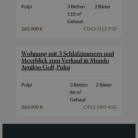
Pulpi
3 Betten
2 Bäder
110 m²
Gebaut
265.000 €
C043-D12-P32
Wohnung mit 3 Schlafzimmern und
Meerblick zum Verkauf in Mundo
Aguilón Golf, Pulpi
Pulpi
3 Betten
2 Bäder
86 m²
Gebaut
263.000 €
C413-D01-A32