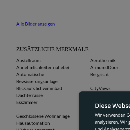
Alle Bilder anzeigen
ZUSÄTZLICHE MERKMALE
Abstellraum
Aerothermik
Annehmlichkeiten nahebei
ArmoredDoor
Automatische
Bergsicht
Bewässerungsanlage
Blick aufs Schwimmbad
CityViews
Dachterrasse
Einbauschränke
Esszimmer
Fußbodenheizung i
Diese Webse
Objekt
Wir verwenden Co
Geschlossene Wohnanlage
Gästetoilette
analysieren. Wir
Hausautomation
Kellergeschoss
und Analysepartn
Küche ausgestattet
Küche komplett aus