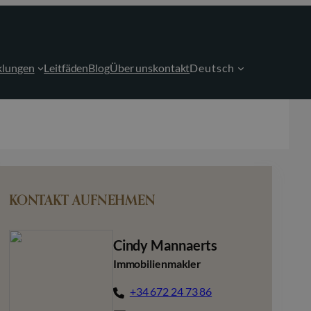
klungen
Leitfäden
Blog
Über uns
kontakt
Deutsch
KONTAKT AUFNEHMEN
Cindy Mannaerts
Immobilienmakler
+34 672 24 73 86