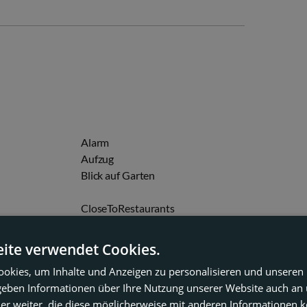
Alarm
Aufzug
Blick auf Garten
CloseToRestaurants
Elektrische Rollläden
m gesamten
GarageIncludedInPrice
ite verwendet Cookies.
okies, um Inhalte und Anzeigen zu personalisieren und unseren
Hafennähe
 geben Informationen über Ihre Nutzung unserer Website auch an
Klimaanlage
er weiter, die diese möglicherweise mit anderen Informationen k
gestattet
Meer/Strandnähe