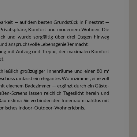
barkeit — auf dem besten Grundstück in Finestrat —
us Privatsphäre, Komfort und modernem Wohnen. Die
ück und wurde sorgfältig über drei Etagen hinweg
n und anspruchsvolle Lebensgenießer macht.
gang mit Aufzug und Treppe, der maximalen Komfort
et.
schließlich großzügiger Innenräume und einer 80 m²
eschoss umfasst ein elegantes Wohnzimmer, eine voll
 mit eigenem Badezimmer — ergänzt durch ein Gäste-
en-Screens lassen reichlich Tageslicht herein und
 Raumklima. Sie verbinden den Innenraum nahtlos mit
monisches Indoor-Outdoor-Wohnerlebnis.