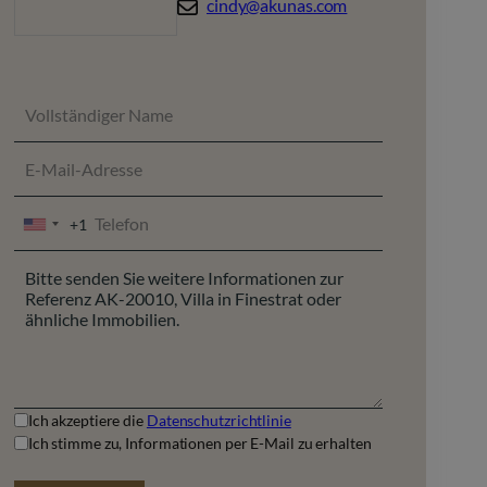
cindy@akunas.com
+1
UNITED
STATES
+1
Ich akzeptiere die
Datenschutzrichtlinie
Ich stimme zu, Informationen per E-Mail zu erhalten