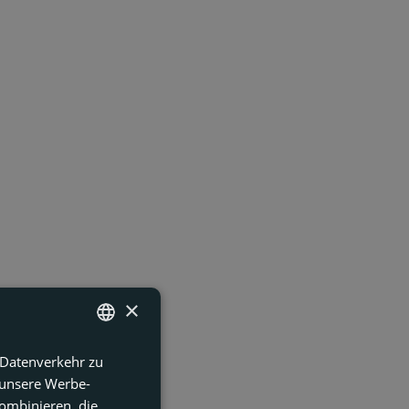
×
 Datenverkehr zu
ENGLISH
 unsere Werbe-
FRENCH
ombinieren, die