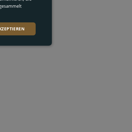
DUTCH
e gesammelt
GERMAN
KZEPTIEREN