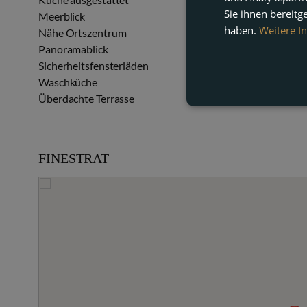
Sie ihnen bereitg
Meerblick
Nähe Einkaufsmögli
haben.
Weitere I
Nähe Ortszentrum
Nähe Schulen
Panoramablick
Private Terrasse
Sicherheitsfensterläden
Videoeingang
Waschküche
Wohnzimmer
Überdachte Terrasse
Überwachungskame
FINESTRAT