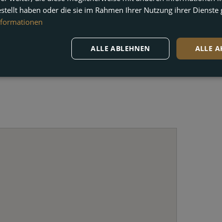
estellt haben oder die sie im Rahmen Ihrer Nutzung ihrer Dienst
chkeiten
Nähe Golfplatz
nformationen
Offene Terrasse
Sicherheitseingang
Waschküche
ALLE ABLEHNEN
ALLE A
begehbarer Kleiderschrank
ras