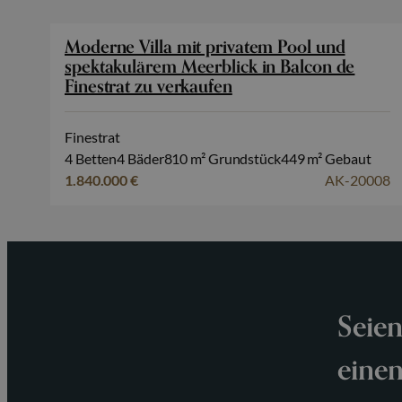
Moderne Villa mit privatem Pool und
spektakulärem Meerblick in Balcon de
Finestrat zu verkaufen
Finestrat
4 Betten
4 Bäder
810 m² Grundstück
449 m² Gebaut
1.840.000 €
AK-20008
Seien
einen