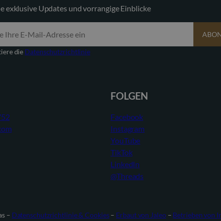
ie exklusive Updates und vorrangige Einblicke
ABON
tiere die
Datenschutzrichtlinie
FOLGEN
752
Facebook
com
Instagram
YouTube
TikTok
LinkedIn
@Threads
as –
Datenschutzrichtlinie & Cookies
–
Erbaut von Jaleo
–
Betrieben von