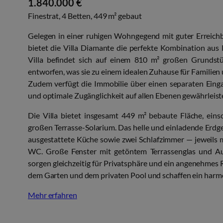
1.840.000 €
Finestrat, 4 Betten, 449 m² gebaut
Gelegen in einer ruhigen Wohngegend mit guter Erreich
bietet die Villa Diamante die perfekte Kombination a
Villa befindet sich auf einem 810 m² großen Grundst
entworfen, was sie zu einem idealen Zuhause für Familie
Zudem verfügt die Immobilie über einen separaten Ein
und optimale Zugänglichkeit auf allen Ebenen gewährleist
Die Villa bietet insgesamt 449 m² bebaute Fläche, ein
großen Terrasse-Solarium. Das helle und einladende Erdg
ausgestattete Küche sowie zwei Schlafzimmer — jeweils
WC. Große Fenster mit getöntem Terrassenglas und Auß
sorgen gleichzeitig für Privatsphäre und ein angenehmes
dem Garten und dem privaten Pool und schaffen ein har
Mehr erfahren