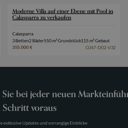
Moderne Villa auf einer Ebene mit Pool in
Calasparra zu verkaufen
Calasparra
3 Betten
2 Bäder
550 m² Grundstück
115 m² Gebaut
C047-D02-V32
355.000 €
 Sie bei jeder neuen Markteinfü
 Schritt voraus
ie exklusive Updates und vorrangige Einblicke