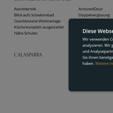
Aerothermik
ArmoredDoor
Blick aufs Schwimmbad
Doppelverglasung
Geschlossene Wohnanlage
Klimaanlage
Küche komplett ausgestattet
Nähe Einkaufsmögli
Diese Webse
Nähe Schulen
Offene Terrasse
Wir verwenden Co
analysieren. Wir
und Analysepartn
CALASPARRA
Sie ihnen bereitg
haben.
Weitere I