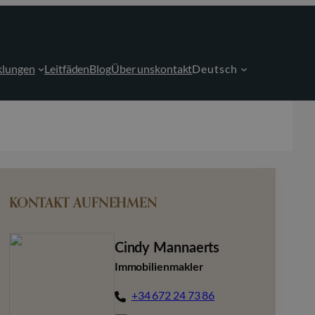
klungen
Leitfäden
Blog
Über uns
kontakt
Deutsch
KONTAKT AUFNEHMEN
Cindy Mannaerts
Immobilienmakler
+34 672 24 73 86