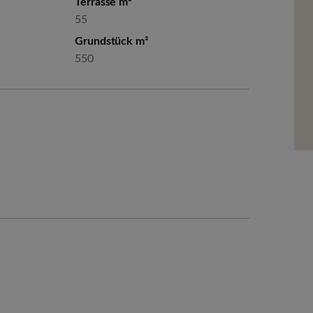
Terrasse m²
55
Grundstück m²
550