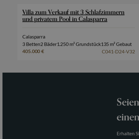
Villa zum Verkauf mit 3 Schlafzimmern
und privatem Pool in Calasparra
Calasparra
3 Betten
2 Bäder
1.250 m² Grundstück
135 m² Gebaut
C041-D24-V32
405.000 €
Seien
einen
Erhalten S