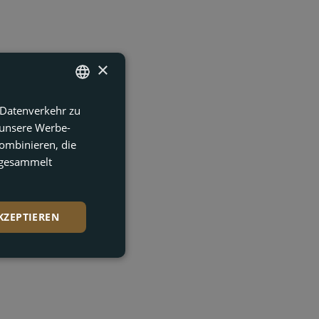
×
 Datenverkehr zu
ENGLISH
 unsere Werbe-
FRENCH
ombinieren, die
DUTCH
e gesammelt
GERMAN
KZEPTIEREN