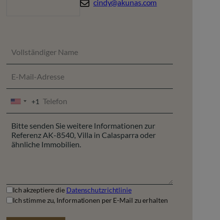
cindy@akunas.com
+1
UNITED
STATES
+1
Ich akzeptiere die
Datenschutzrichtlinie
Ich stimme zu, Informationen per E-Mail zu erhalten