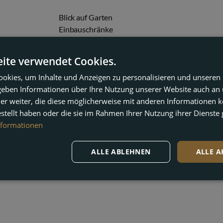
Blick auf Garten
Einbauschränke
Küche ausgestattet
chkeiten
Nähe Ortszentrum
ite verwendet Cookies.
Private Terrasse
okies, um Inhalte und Anzeigen zu personalisieren und unseren
 geben Informationen über Ihre Nutzung unserer Website auch an
er weiter, die diese möglicherweise mit anderen Informationen k
estellt haben oder die sie im Rahmen Ihrer Nutzung ihrer Dienst
nformationen
ALLE ABLEHNEN
ALLE A