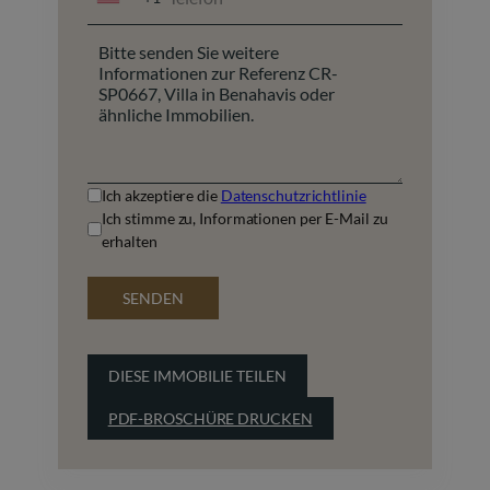
UNITED
STATES
+1
Ich akzeptiere die
Datenschutzrichtlinie
Ich stimme zu, Informationen per E-Mail zu
erhalten
SENDEN
DIESE IMMOBILIE TEILEN
PDF-BROSCHÜRE DRUCKEN