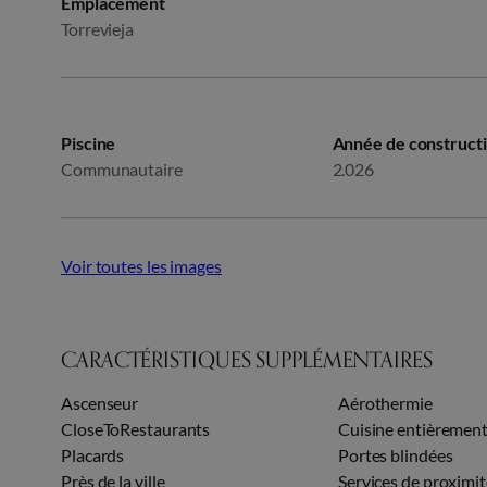
Emplacement
Torrevieja
Piscine
Année de construct
Communautaire
2.026
Voir toutes les images
CARACTÉRISTIQUES SUPPLÉMENTAIRES
Ascenseur
Aérothermie
CloseToRestaurants
Cuisine entièremen
Placards
Portes blindées
Près de la ville
Services de proximit