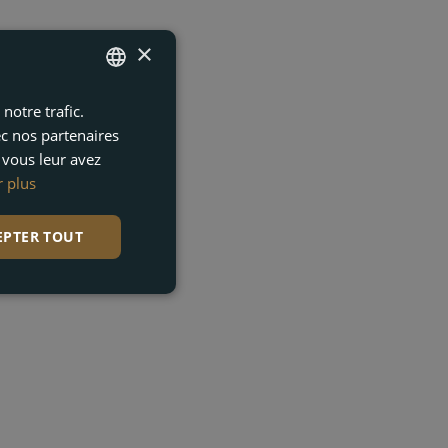
×
notre trafic.
ENGLISH
ec nos partenaires
FRENCH
 vous leur avez
DUTCH
r plus
GERMAN
EPTER TOUT