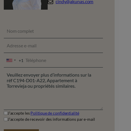
cindy@akunas.com
+1
UNITED
STATES
+1
J’accepte les
Politique de confidentialité
J’accepte de recevoir des informations par e-mail