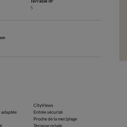
Terrasse m²
5
ion
CityViews
t adaptée
Entrée sécurizé
Proche de la mer/plage
é
Terrasse privée