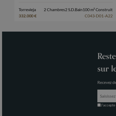
Bungalow avec 2 chambres à vendre à
Torrevieja
Torrevieja
2 Chambres
2 S.D.Bain
100 m² Construit
332.000 €
C043-D01-A22
Reste
sur l
Recevez de
J’accepte