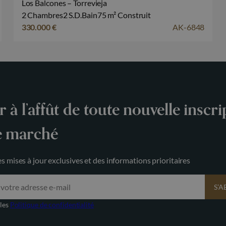
Los Balcones – Torrevieja
2 Chambres
2 S.D.Bain
75 m² Construit
330.000 €
AK-6848
r à l’affût de toute nouvelle inscri
e marché
s mises à jour exclusives et des informations prioritaires
S’
 les
Politique de confidentialité