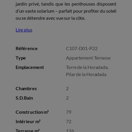
jardin privé, tandis que les penthouses disposent
d’un vaste solarium – parfait pour profiter du soleil
ou se détendre avec vue sur la côte.
Lire plus
Référence
C107-D01-P22
Type
Appartement Terrasse
Emplacement
Torre de la Horadada,
Pilar de la Horadada
Chambres
2
S.D.Bain
2
Construction m²
79
Intérieur m²
72
Terrasse m²
126