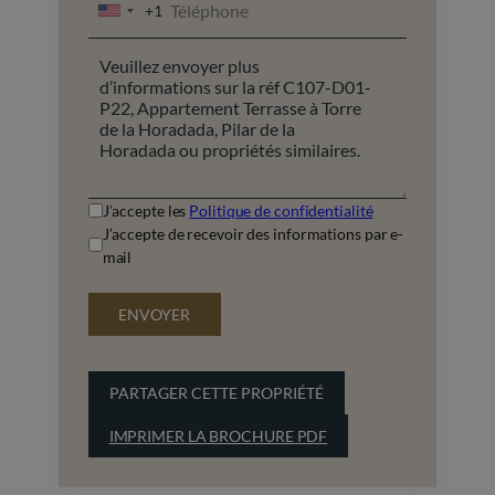
+1
UNITED
STATES
+1
J’accepte les
Politique de confidentialité
J’accepte de recevoir des informations par e-
mail
ENVOYER
PARTAGER CETTE PROPRIÉTÉ
IMPRIMER LA BROCHURE PDF