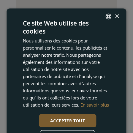
×
Ce site Web utilise des
NOUS CONTACTER
cookies
ENGLISH
Nous utilisons des cookies pour
FRENCH
personnaliser le contenu, les publicités et
DUTCH
analyser notre trafic. Nous partageons
également des informations sur votre
GERMAN
utilisation de notre site avec nos
partenaires de publicité et d"analyse qui
peuvent les combiner avec d"autres
informations que vous leur avez fournies
Cindy Mannaerts
ou qu"ils ont collectées lors de votre
utilisation de leurs services.
En savoir plus
Courtier en immobilier
+34 672 24 73 86
ACCEPTER TOUT
cindy@akunas.com