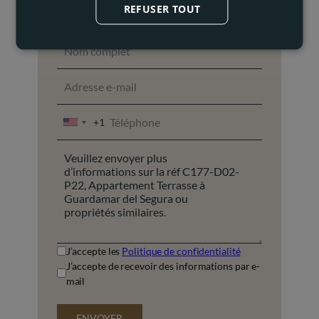
REFUSER TOUT
+1
UNITED
STATES
+1
J’accepte les
Politique de confidentialité
J’accepte de recevoir des informations par e-
mail
ENVOYER