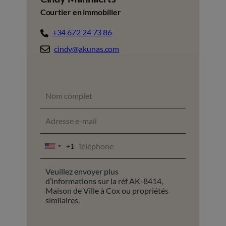
Courtier en immobilier
+34 672 24 73 86
cindy@akunas.com
+1
UNITED
STATES
+1