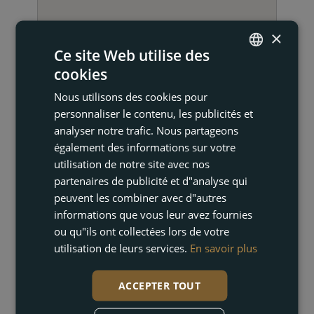
×
Ce site Web utilise des
cookies
ENGLISH
Nous utilisons des cookies pour
FRENCH
NOUS CONTACTER
personnaliser le contenu, les publicités et
DUTCH
analyser notre trafic. Nous partageons
également des informations sur votre
GERMAN
utilisation de notre site avec nos
partenaires de publicité et d"analyse qui
peuvent les combiner avec d"autres
informations que vous leur avez fournies
ou qu"ils ont collectées lors de votre
utilisation de leurs services.
En savoir plus
Cindy Mannaerts
ACCEPTER TOUT
Courtier en immobilier