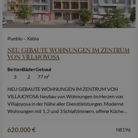
Pueblo – Xàbia
NEU GEBAUTE WOHNUNGEN IM ZENTRUM
VON VILLAJOYOSA
Betten
Bäder
Gebaut
3
2
77 m²
NEU GEBAUTE WOHNUNGEN IM ZENTRUM VON
VILLAJOYOSA Neubau von Wohnungen im Herzen von
Villajoyosa in der Nähe aller Dienstleistungen. Moderne
Wohnungen mit 1, 2 und 3 Schlafzimmern, offene Küche
mit Wohnbereich, Einbauschränke, Terrassen, Domotik-
System, Klimaanlage, alle mit Abstellraum enthalten,
620.000 €
N8196
Aufzug, Social Club, Gemeinschaft Solarium mit dem