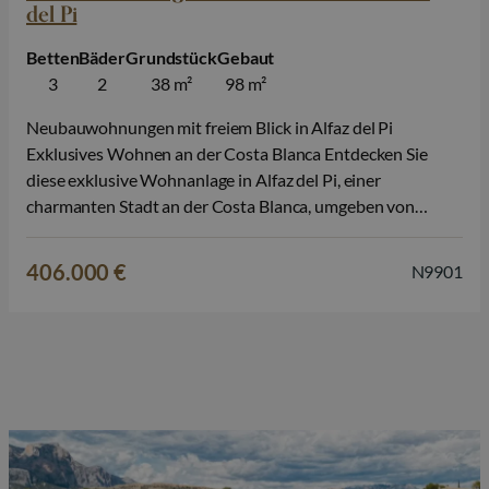
del Pi
Betten
Bäder
Grundstück
Gebaut
3
2
38 m²
98 m²
Neubauwohnungen mit freiem Blick in Alfaz del Pi
Exklusives Wohnen an der Costa Blanca Entdecken Sie
diese exklusive Wohnanlage in Alfaz del Pi, einer
charmanten Stadt an der Costa Blanca, umgeben von
mediterraner Natur und in der Nähe aller wichtigen
Dienstleistungen. Diese Anlage wurde für diejenigen
406.000 €
N9901
konzipiert, die Ruhe, Wohlbefinden und modernen
Komfort schätzen. Sie…