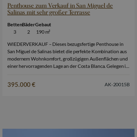
Penthouse zum Verkauf in San Miguel de
Salinas mit sehr großer Terrasse
Betten
Bäder
Gebaut
3
2
190 m²
WIEDERVERKAUF – Dieses bezugsfertige Penthouse in
San Miguel de Salinas bietet die perfekte Kombination aus
modernem Wohnkomfort, großzügigen Außenflächen und
einer hervorragenden Lage an der Costa Blanca. Gelegen in
einer gepflegten und modernen Wohnanlage ist dieser
Wiederverkauf eine attraktive Gelegenheit für alle, die
395.000 €
AK-20015B
ohne Wartezeit eine stilvolle Immobilie genießen möchten,
ideal als Dauerwohnsitz, Zweitwohnsitz in…