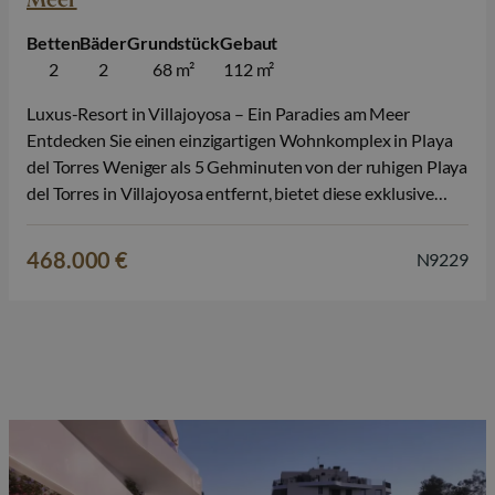
Betten
Bäder
Grundstück
Gebaut
2
2
68 m²
112 m²
Luxus-Resort in Villajoyosa – Ein Paradies am Meer
Entdecken Sie einen einzigartigen Wohnkomplex in Playa
del Torres Weniger als 5 Gehminuten von der ruhigen Playa
del Torres in Villajoyosa entfernt, bietet diese exklusive
neue Anlage 164 moderne Apartments und Penthäuser mit
1 bis 3 Schlafzimmern. Die Wohnanlage wurde für den
468.000 €
N9229
ultimativen Lebensstil entworfen und verbindet…