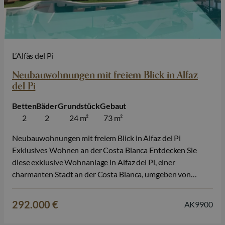
L’Alfàs del Pi
Neubauwohnungen mit freiem Blick in Alfaz
del Pi
Betten
Bäder
Grundstück
Gebaut
2
2
24 m²
73 m²
Neubauwohnungen mit freiem Blick in Alfaz del Pi
Exklusives Wohnen an der Costa Blanca Entdecken Sie
diese exklusive Wohnanlage in Alfaz del Pi, einer
charmanten Stadt an der Costa Blanca, umgeben von
mediterraner Natur und in der Nähe aller wichtigen
Dienstleistungen. Diese Anlage wurde für diejenigen
292.000 €
AK9900
konzipiert, die Ruhe, Wohlbefinden und modernen
Komfort schätzen. Sie…