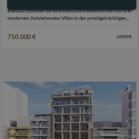
Pool Exklusive Villen in privilegierter Lage an der Costa
Blanca Entdecken Sie eine exklusive Kollektion von nur drei
modernen, freistehenden Villen in der prestigeträchtigen
Gegend der Polop Hills, einer der attraktivsten Wohnlagen
an der Costa Blanca Nord. Auf großzügigen
750.000 €
N9898
Privatgrundstücken ab 625 m² bieten diese eleganten
Häuser…