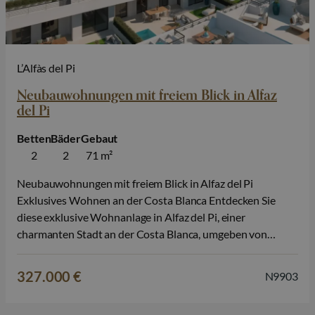
L’Alfàs del Pi
Neubauwohnungen mit freiem Blick in Alfaz
del Pi
Betten
Bäder
Gebaut
2
2
71 m²
Neubauwohnungen mit freiem Blick in Alfaz del Pi
Exklusives Wohnen an der Costa Blanca Entdecken Sie
diese exklusive Wohnanlage in Alfaz del Pi, einer
charmanten Stadt an der Costa Blanca, umgeben von
mediterraner Natur und in der Nähe aller wichtigen
Dienstleistungen. Diese Anlage wurde für diejenigen
327.000 €
N9903
konzipiert, die Ruhe, Wohlbefinden und modernen
Komfort schätzen. Sie…