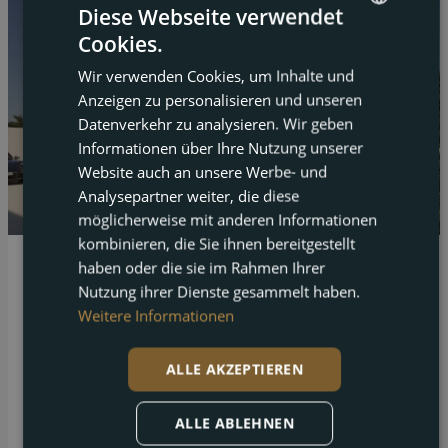
Diese Webseite verwendet
Cookies.
ENGLISH
Wir verwenden Cookies, um Inhalte und
FRENCH
Anzeigen zu personalisieren und unseren
DUTCH
Datenverkehr zu analysieren. Wir geben
Informationen über Ihre Nutzung unserer
GERMAN
Website auch an unsere Werbe- und
Analysepartner weiter, die diese
möglicherweise mit anderen Informationen
kombinieren, die Sie ihnen bereitgestellt
haben oder die sie im Rahmen Ihrer
Polop
Nutzung ihrer Dienste gesammelt haben.
Moderne Neubau-Villen in den Polop Hills mit
Weitere Informationen
privatem Pool
ALLE AKZEPTIEREN
Betten
Bäder
Grundstück
Gebaut
3
3
622 m²
303 m²
ALLE ABLEHNEN
Moderne Neubau-Villen in den Polop Hills mit privatem