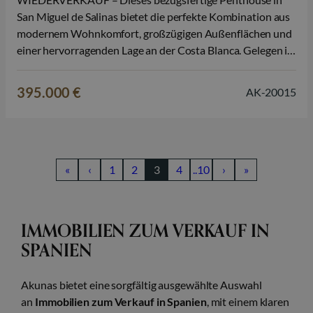
San Miguel de Salinas bietet die perfekte Kombination aus
modernem Wohnkomfort, großzügigen Außenflächen und
einer hervorragenden Lage an der Costa Blanca. Gelegen in
einer gepflegten und modernen Wohnanlage ist dieser
Wiederverkauf eine attraktive Gelegenheit für alle, die
395.000 €
AK-20015
ohne Wartezeit eine stilvolle Immobilie genießen möchten,
ideal als Dauerwohnsitz, Zweitwohnsitz in…
«
‹
1
2
3
4
..10
›
»
IMMOBILIEN ZUM VERKAUF IN
SPANIEN
Akunas bietet eine sorgfältig ausgewählte Auswahl
an
Immobilien zum Verkauf in Spanien
, mit einem klaren