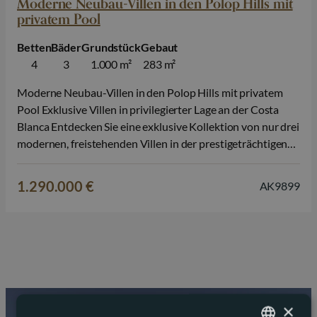
Moderne Neubau-Villen in den Polop Hills mit
privatem Pool
Betten
Bäder
Grundstück
Gebaut
4
3
1.000 m²
283 m²
Moderne Neubau-Villen in den Polop Hills mit privatem
Pool Exklusive Villen in privilegierter Lage an der Costa
Blanca Entdecken Sie eine exklusive Kollektion von nur drei
modernen, freistehenden Villen in der prestigeträchtigen
Gegend der Polop Hills, einer der attraktivsten Wohnlagen
an der Costa Blanca Nord. Auf großzügigen
1.290.000 €
AK9899
Privatgrundstücken ab 625 m² bieten diese eleganten
Häuser…
×