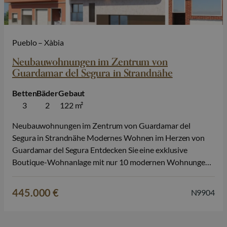
Pueblo – Xàbia
Neubauwohnungen im Zentrum von
Guardamar del Segura in Strandnähe
Betten
Bäder
Gebaut
3
2
122 m²
Neubauwohnungen im Zentrum von Guardamar del
Segura in Strandnähe Modernes Wohnen im Herzen von
Guardamar del Segura Entdecken Sie eine exklusive
Boutique-Wohnanlage mit nur 10 modernen Wohnungen
im Zentrum von Guardamar del Segura, einer der
begehrtesten Küstenstädte an der südlichen Costa Blanca.
445.000 €
N9904
Nur 700 Meter vom Strand entfernt und direkt gegenüber
dem berühmten, unter Naturschutz…