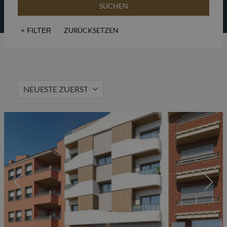
SUCHEN
ZURÜCKSETZEN
+
FILTER
Meerblick
Golf
Aufzug
Solarium
NEUESTE ZUERST
Top-Immobilie
Geschlossene
Wohnanlage