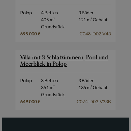
Polop
4 Betten
3 Bäder
405 m²
121 m² Gebaut
Grundstück
695.000 €
C048-D02-V43
Villa mit 3 Schlafzimmern, Pool und
Meerblick in Polop
Polop
3 Betten
3 Bäder
351 m²
136 m² Gebaut
Grundstück
649.000 €
C074-D03-V33B