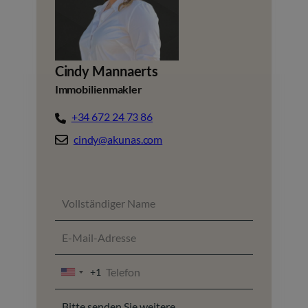
Cindy Mannaerts
Immobilienmakler
+34 672 24 73 86
cindy@akunas.com
+1
UNITED
STATES
+1